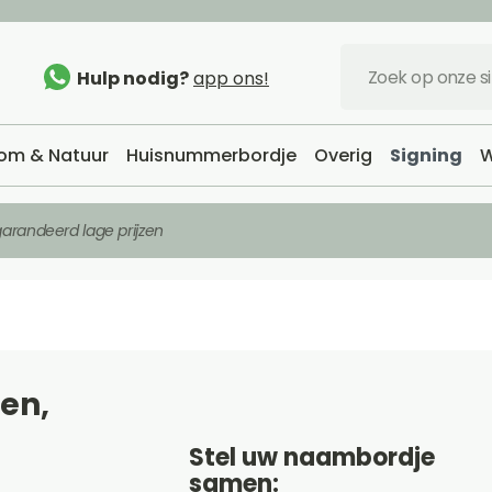
Hulp nodig?
app ons!
om & Natuur
Huisnummerbordje
Overig
Signing
W
arandeerd lage prijzen
en,
Stel uw naambordje
samen: