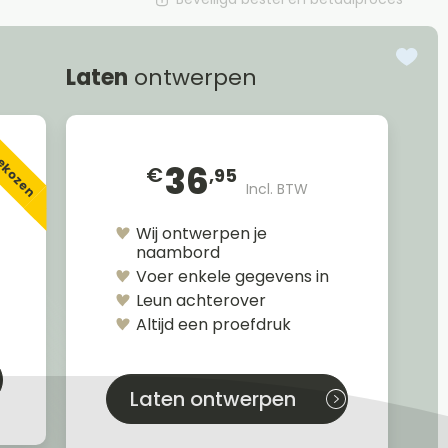
Laten
ontwerpen
gekozen
36
€
,95
Incl. BTW
Wij ontwerpen je
naambord
Voer enkele gegevens in
Leun achterover
Altijd een proefdruk
Laten ontwerpen