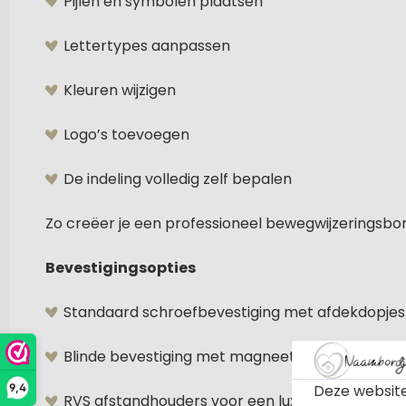
Pijlen en symbolen plaatsen
Lettertypes aanpassen
Kleuren wijzigen
Logo’s toevoegen
De indeling volledig zelf bepalen
Zo creëer je een professioneel bewegwijzeringsbord
Bevestigingsopties
Standaard schroefbevestiging met afdekdopjes
Blinde bevestiging met magneet voor een strak 
Deze website
9,4
RVS afstandhouders voor een luxe, zwevend eff