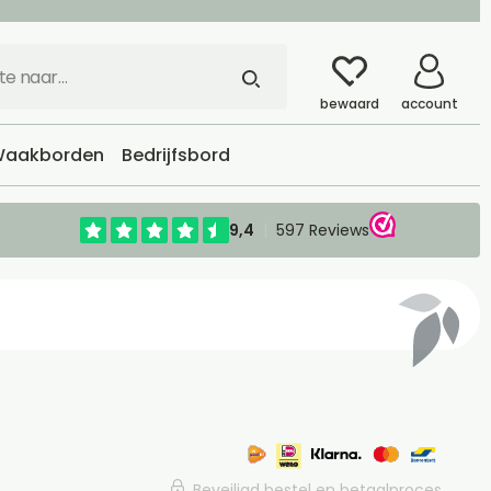
bewaard
account
aakborden
Bedrijfsbord
Beveiligd bestel en betaalproces