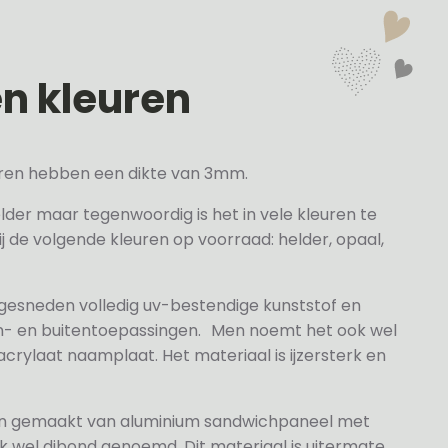
en kleuren
veren hebben een dikte van 3mm.
elder maar tegenwoordig is het in vele kleuren te
j de volgende kleuren op voorraad: helder, opaal,
 gesneden volledig uv-bestendige kunststof en
n- en buitentoepassingen. Men noemt het ook wel
rylaat naamplaat. Het materiaal is ijzersterk en
jn gemaakt van aluminium sandwichpaneel met
k wel dibond genoemd. Dit materiaal is uitermate