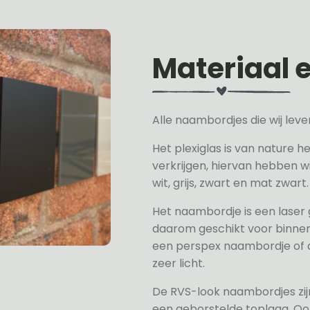
Materiaal 
Alle naambordjes die wij le
Het plexiglas is van nature h
verkrijgen, hiervan hebben wi
wit, grijs, zwart en mat zwart.
Het naambordje is een laser
daarom geschikt voor binne
een perspex naambordje of ac
zeer licht.
De RVS-look naambordjes zi
een geborstelde toplaag. Oo