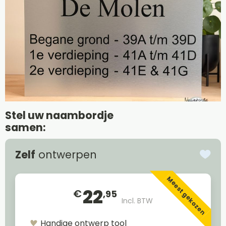
Stel uw naambordje
samen:
Zelf
ontwerpen
Meest gekozen
22
€
,95
Incl. BTW
Handige ontwerp tool