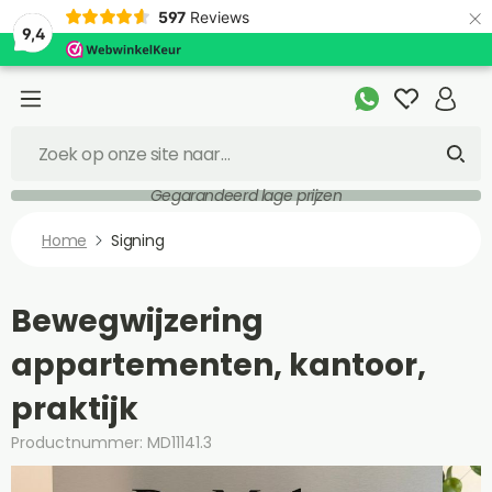
×
597
Reviews
9,4
Gegarandeerd lage prijzen
Home
Signing
Bewegwijzering
appartementen, kantoor,
praktijk
Productnummer: MD11141.3