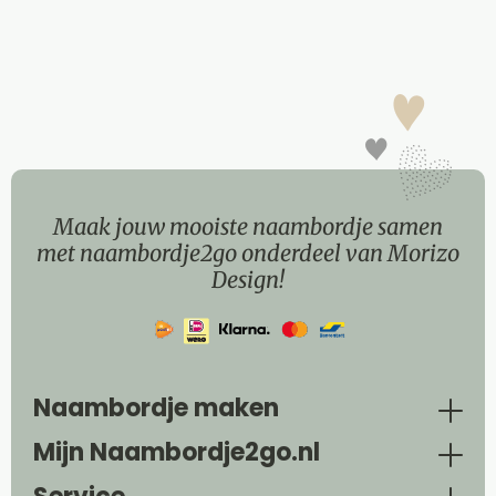
Maak jouw mooiste naambordje samen
met naambordje2go onderdeel van Morizo
Design!
Naambordje maken
Mijn Naambordje2go.nl