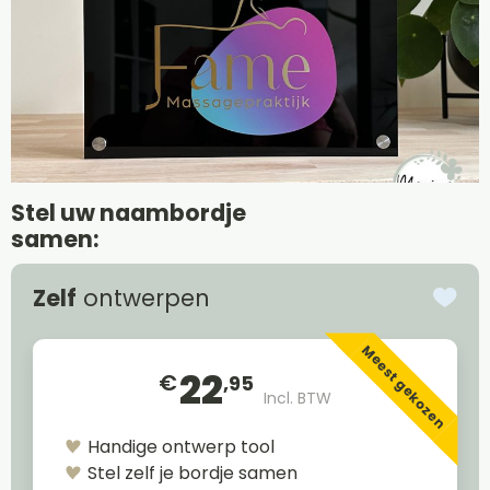
Stel uw naambordje
samen:
Zelf
ontwerpen
Meest gekozen
22
€
,95
Incl. BTW
Handige ontwerp tool
Stel zelf je bordje samen