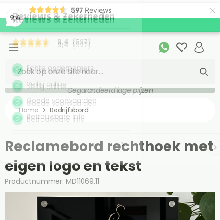
×
597
Reviews
9,4
Gegarandeerd lage prijzen
Home
Bedrijfsbord
Reclamebord rechthoek met
eigen logo en tekst
Productnummer: MD11069.11