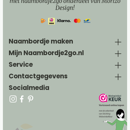
met naambordje2go onderdeel van Morizo
Design!
Naambordje maken
Mijn Naambordje2go.nl
Service
Contactgegevens
Socialmedia