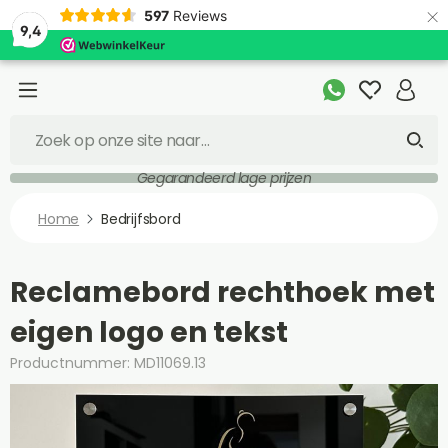
×
597
Reviews
9,4
Gegarandeerd lage prijzen
Home
Bedrijfsbord
Reclamebord rechthoek met
eigen logo en tekst
Productnummer: MD11069.13