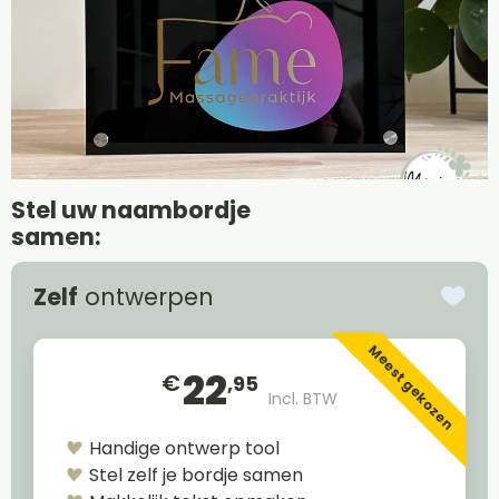
Stel uw naambordje
samen:
Zelf
ontwerpen
Meest gekozen
22
€
,95
Incl. BTW
Handige ontwerp tool
Stel zelf je bordje samen