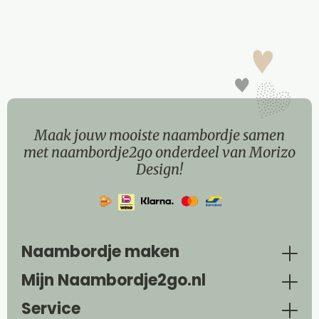
Maak jouw mooiste naambordje samen
met naambordje2go onderdeel van Morizo
Design!
Naambordje maken
Mijn Naambordje2go.nl
Service