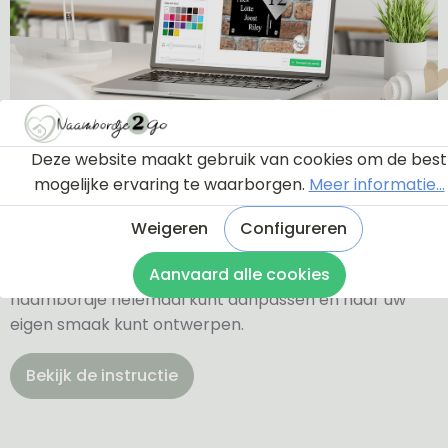
Ontwerptool
Deze website maakt gebruik van cookies om de best
mogelijke ervaring te waarborgen.
Meer informatie...
Via onderstaande knop komt u bij een instructie en
Weigeren
Configureren
een tutorial die u een rondleiding geeft door de
ontwerptool. Hierdoor weet u precies hoe u zelf uw
Aanvaard alle cookies
naambordje helemaal kunt aanpassen en naar uw
eigen smaak kunt ontwerpen.
Bekijk de instructie