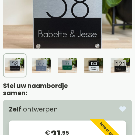
Stel uw naambordje
samen:
Zelf
ontwerpen
Meest gekozen
21
€
,95