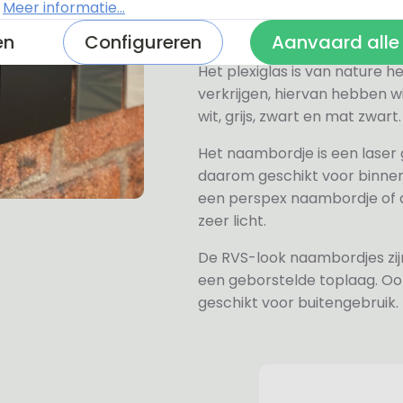
.
Meer informatie...
Alle naambordjes die wij le
en
Configureren
Aanvaard alle
Het plexiglas is van nature h
verkrijgen, hiervan hebben wi
wit, grijs, zwart en mat zwart.
Het naambordje is een laser
daarom geschikt voor binne
een perspex naambordje of ac
zeer licht.
De RVS-look naambordjes zi
een geborstelde toplaag. Oo
geschikt voor buitengebruik.