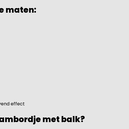
de maten:
vend effect
aambordje met balk?