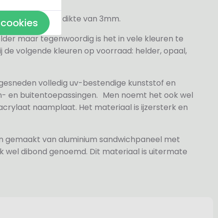
veren hebben een dikte van 3mm.
 cookies
elder maar tegenwoordig is het in vele kleuren te
j de volgende kleuren op voorraad: helder, opaal,
 gesneden volledig uv-bestendige kunststof en
n- en buitentoepassingen. Men noemt het ook wel
rylaat naamplaat. Het materiaal is ijzersterk en
jn gemaakt van aluminium sandwichpaneel met
k wel dibond genoemd. Dit materiaal is uitermate