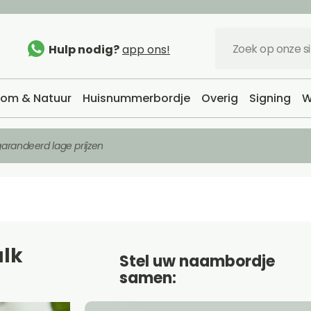
Hulp nodig?
app ons!
om & Natuur
Huisnummerbordje
Overig
Signing
W
arandeerd lage prijzen
lk
Stel uw naambordje
samen: