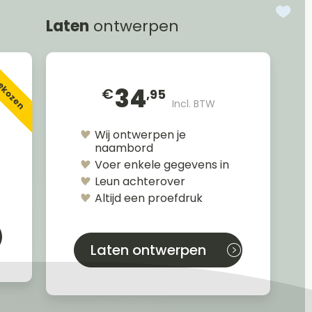
Laten
ontwerpen
gekozen
34
€
,95
Incl. BTW
Wij ontwerpen je
naambord
Voer enkele gegevens in
Leun achterover
Altijd een proefdruk
Laten ontwerpen