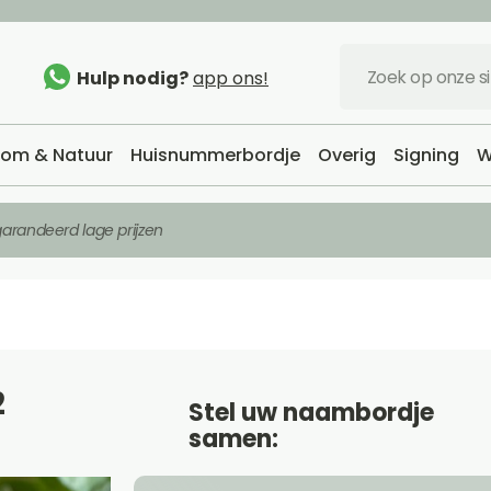
Hulp nodig?
app ons!
om & Natuur
Huisnummerbordje
Overig
Signing
W
arandeerd lage prijzen
2
Stel uw naambordje
samen: