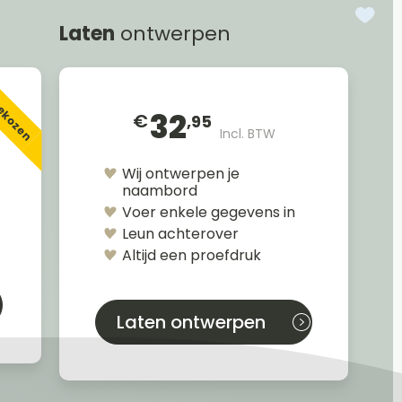
Laten
ontwerpen
gekozen
32
€
,95
Incl. BTW
Wij ontwerpen je
naambord
Voer enkele gegevens in
Leun achterover
Altijd een proefdruk
Laten ontwerpen