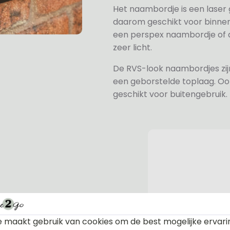
Het naambordje is een laser
daarom geschikt voor binne
een perspex naambordje of ac
zeer licht.
De RVS-look naambordjes zi
een geborstelde toplaag. Oo
geschikt voor buitengebruik.
n bevestiging. Standaard worden
te afdekdopjes zodat u zelf kunt
 maakt gebruik van cookies om de best mogelijke ervari