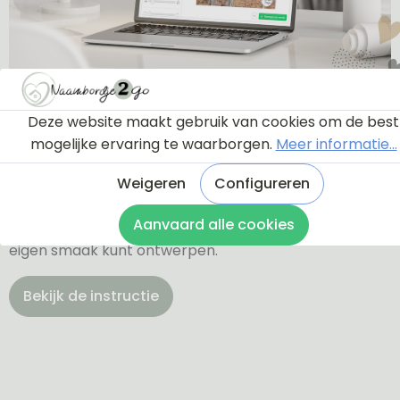
Ontwerptool
Deze website maakt gebruik van cookies om de best
mogelijke ervaring te waarborgen.
Meer informatie...
Via onderstaande knop komt u bij een instructie en
Weigeren
Configureren
een tutorial die u een rondleiding geeft door de
ontwerptool. Hierdoor weet u precies hoe u zelf uw
Aanvaard alle cookies
naambordje helemaal kunt aanpassen en naar uw
eigen smaak kunt ontwerpen.
Bekijk de instructie