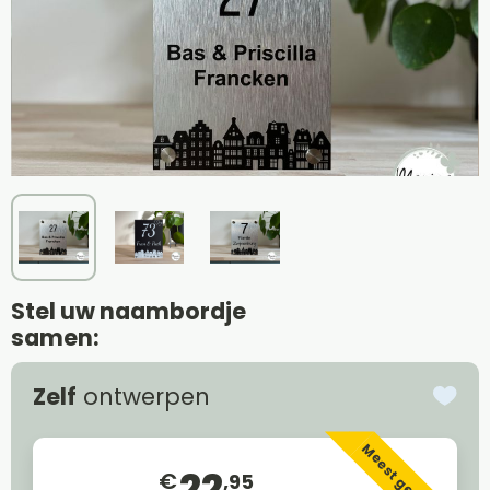
Stel uw naambordje
samen:
Zelf
ontwerpen
Meest gekozen
22
€
,95