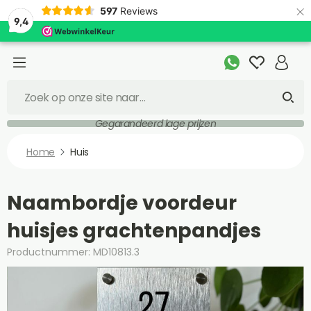
×
597
Reviews
9,4
Gegarandeerd lage prijzen
Home
Huis
Naambordje voordeur
huisjes grachtenpandjes
Productnummer: MD10813.3