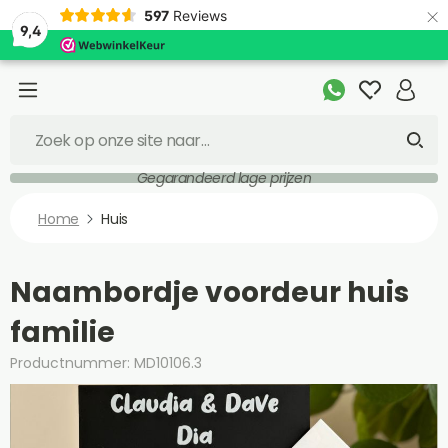
×
597
Reviews
9,4
Gegarandeerd lage prijzen
Home
Huis
Naambordje voordeur huis
familie
Productnummer: MD10106.3