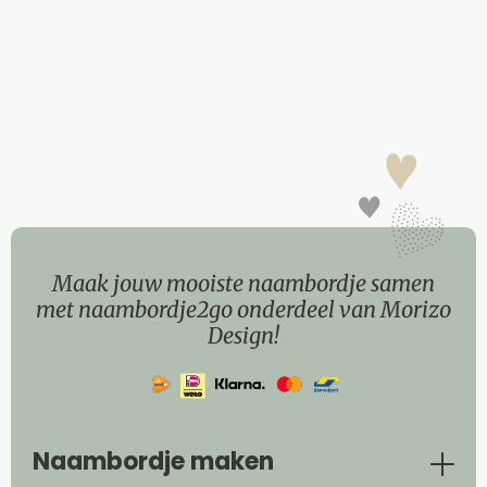
Maak jouw mooiste naambordje samen
met naambordje2go onderdeel van Morizo
Design!
Naambordje maken