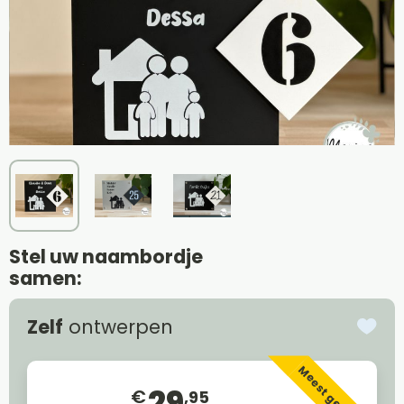
Stel uw naambordje
samen:
Zelf
ontwerpen
Meest gekozen
29
€
,95