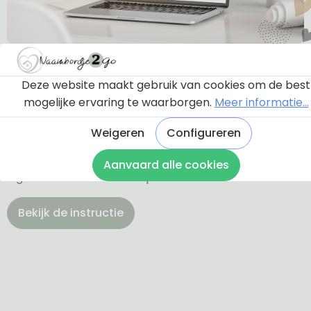
Ontwerptool
Deze website maakt gebruik van cookies om de best
mogelijke ervaring te waarborgen.
Meer informatie...
Via onderstaande knop komt u bij een instructie en
een tutorial die u een rondleiding geeft door de
Weigeren
Configureren
ontwerptool. Hierdoor weet u precies hoe u zelf uw
naambordje helemaal kunt aanpassen en naar uw
Aanvaard alle cookies
eigen smaak kunt ontwerpen.
Bekijk de instructie