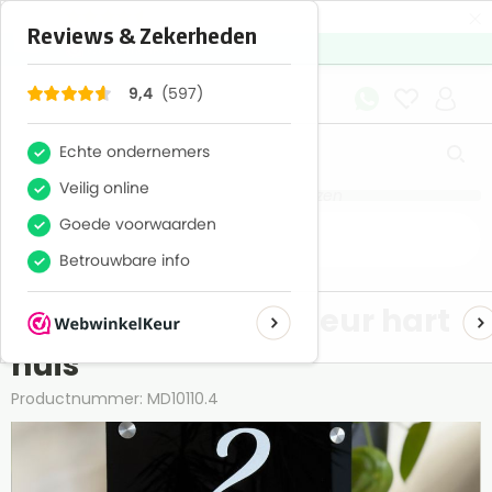
×
597
Reviews
9,4
Gegarandeerd lage prijzen
Home
Huis
Naambordje voordeur hart
huis
Productnummer: MD10110.4