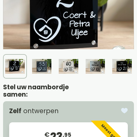
Stel uw naambordje
samen:
Zelf
ontwerpen
Meest gekozen
23
€
,95