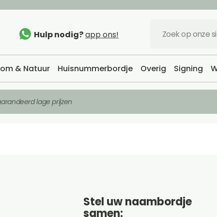
Hulp nodig?
app ons!
om & Natuur
Huisnummerbordje
Overig
Signing
W
arandeerd lage prijzen
Stel uw naambordje
samen: