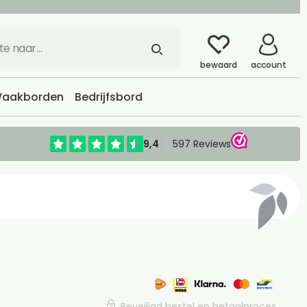
bewaard
account
aakborden
Bedrijfsbord
Beveiligd bestel en betaalproces