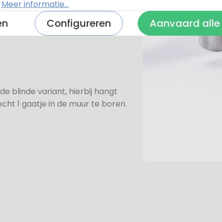
.
Meer informatie...
ezen voor de rvs-afstandhouders.
prijs van €6,-. Mocht u voor een
en
Configureren
Aanvaard alle
e rvs-afstandhouders aan omdat
de blinde variant, hierbij hangt
cht 1 gaatje in de muur te boren.