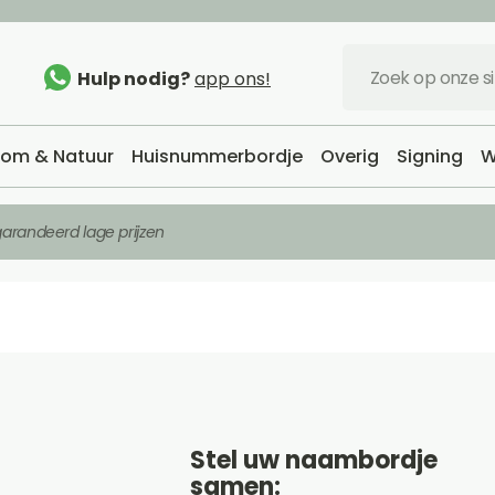
Hulp nodig?
app ons!
om & Natuur
Huisnummerbordje
Overig
Signing
W
arandeerd lage prijzen
Stel uw naambordje
samen: