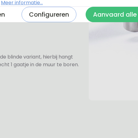
.
Meer informatie...
ezen voor de rvs-afstandhouders.
prijs van €6,-. Mocht u voor een
en
Configureren
Aanvaard alle
e rvs-afstandhouders aan omdat
de blinde variant, hierbij hangt
cht 1 gaatje in de muur te boren.