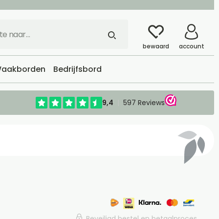
bewaard
account
aakborden
Bedrijfsbord
Beveiligd bestel en betaalproces