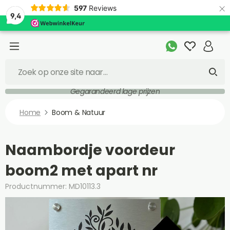
×
597
Reviews
9,4
Gegarandeerd lage prijzen
Home
Boom & Natuur
Naambordje voordeur
boom2 met apart nr
Productnummer: MD10113.3