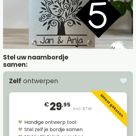
Stel uw naambordje
samen:
Zelf
ontwerpen
Meest gekozen
29
€
,95
Incl. BTW
Handige ontwerp tool
Stel zelf je bordje samen