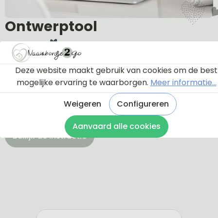
Ontwerptool
Via onderstaande knop komt u bij een instructie en
Deze website maakt gebruik van cookies om de best
een tutorial die u een rondleiding geeft door de
mogelijke ervaring te waarborgen.
Meer informatie...
ontwerptool. Hierdoor weet u precies hoe u zelf uw
naambordje helemaal kunt aanpassen en naar uw
Weigeren
Configureren
eigen smaak kunt ontwerpen.
Aanvaard alle cookies
Bekijk de instructie