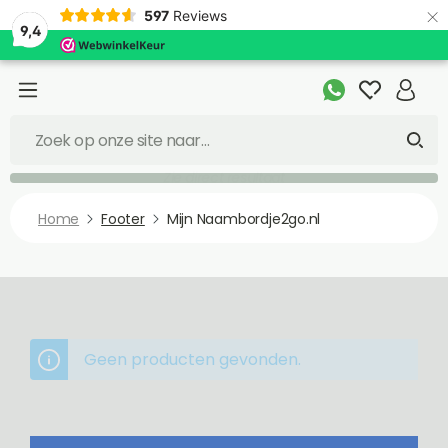
×
597
Reviews
9,4
Zie direct resultaat
Home
Footer
Mijn Naambordje2go.nl
Geen producten gevonden.