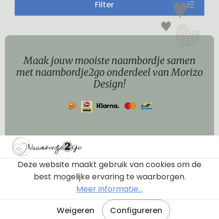
Filter
Maak jouw mooiste naambordje samen
met naambordje2go onderdeel van Morizo
Design!
Naambordje maken
Mijn Naambordje2go.nl
Deze website maakt gebruik van cookies om de
best mogelijke ervaring te waarborgen.
Service
Meer informatie...
Contactgegevens
Weigeren
Configureren
Socialmedia