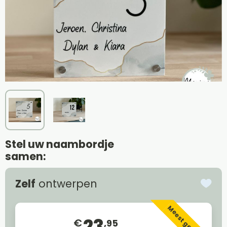
Stel uw naambordje
samen:
Zelf
ontwerpen
Meest gekozen
23
€
,95