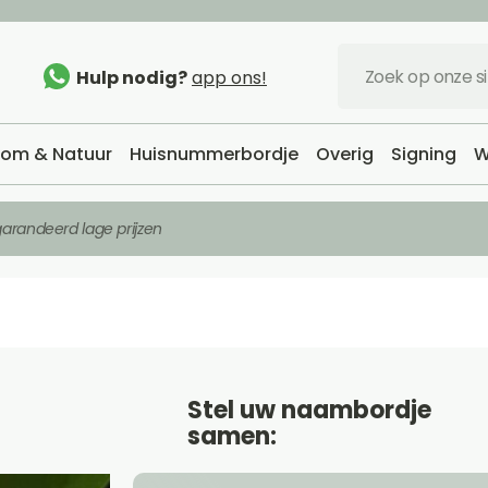
Hulp nodig?
app ons!
om & Natuur
Huisnummerbordje
Overig
Signing
W
arandeerd lage prijzen
Stel uw naambordje
samen: