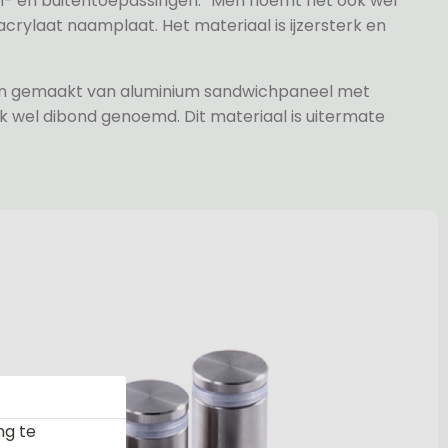
n- en buitentoepassingen. Men noemt het ook wel
rylaat naamplaat. Het materiaal is ijzersterk en
jn gemaakt van aluminium sandwichpaneel met
k wel dibond genoemd. Dit materiaal is uitermate
ng te