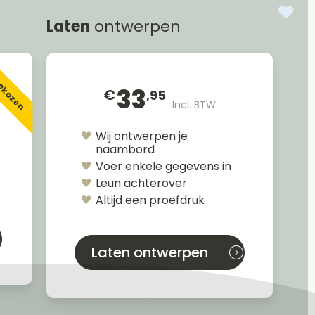
Laten
ontwerpen
gekozen
33
€
,95
Incl. BTW
Wij ontwerpen je
naambord
Voer enkele gegevens in
Leun achterover
Altijd een proefdruk
Laten ontwerpen