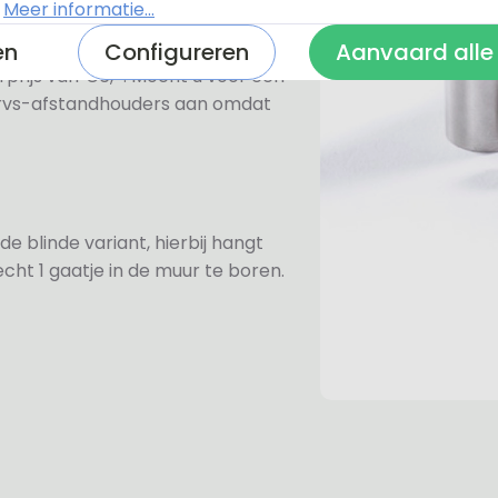
.
Meer informatie...
ezen voor de rvs-afstandhouders.
en
Configureren
Aanvaard alle
prijs van €6,-. Mocht u voor een
e rvs-afstandhouders aan omdat
de blinde variant, hierbij hangt
cht 1 gaatje in de muur te boren.