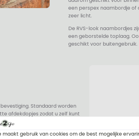
daarom geschikt voor binne
een perspex naambordje of ac
zeer licht.
De RVS-look naambordjes zi
een geborstelde toplaag. Oo
geschikt voor buitengebruik.
n bevestiging. Standaard worden
te afdekdopjes zodat u zelf kunt
 maakt gebruik van cookies om de best mogelijke ervari