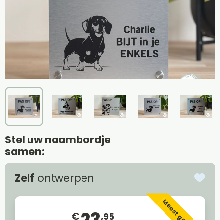
Stel uw naambordje
samen:
Zelf
ontwerpen
Meest gekozen
23
€
,95