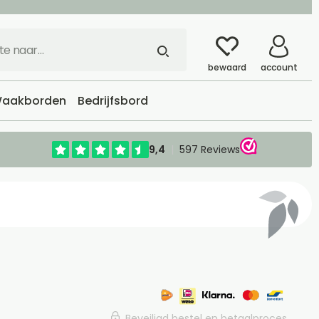
bewaard
account
aakborden
Bedrijfsbord
Beveiligd bestel en betaalproces