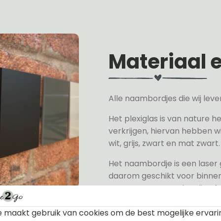
Materiaal 
Alle naambordjes die wij le
Het plexiglas is van nature h
verkrijgen, hiervan hebben wi
wit, grijs, zwart en mat zwart.
Het naambordje is een laser
daarom geschikt voor binne
een perspex naambordje of ac
zeer licht.
 maakt gebruik van cookies om de best mogelijke ervari
De RVS-look naambordjes zi