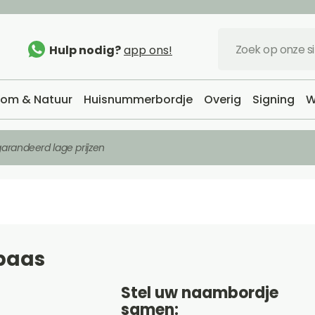
Hulp nodig?
app ons!
om & Natuur
Huisnummerbordje
Overig
Signing
W
arandeerd lage prijzen
baas
Stel uw naambordje
samen: