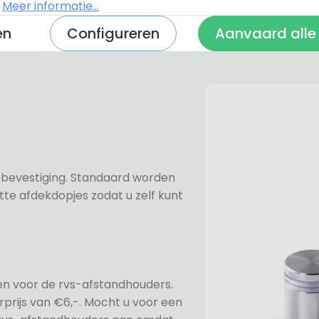
.
Meer informatie...
een geborstelde toplaag. Oo
en
Configureren
Aanvaard alle
geschikt voor buitengebruik.
n bevestiging. Standaard worden
te afdekdopjes zodat u zelf kunt
ezen voor de rvs-afstandhouders.
prijs van €6,-. Mocht u voor een