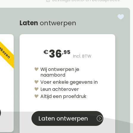
Laten
ontwerpen
gekozen
36
€
,95
Incl. BTW
Wij ontwerpen je
naambord
Voer enkele gegevens in
Leun achterover
Altijd een proefdruk
Laten ontwerpen