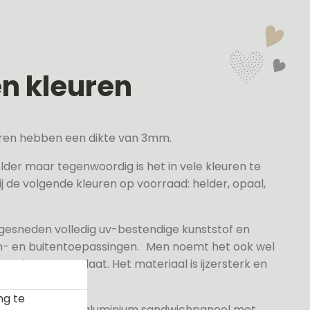
en kleuren
veren hebben een dikte van 3mm.
elder maar tegenwoordig is het in vele kleuren te
j de volgende kleuren op voorraad: helder, opaal,
 gesneden volledig uv-bestendige kunststof en
n- en buitentoepassingen. Men noemt het ook wel
rylaat naamplaat. Het materiaal is ijzersterk en
ng te
jn gemaakt van aluminium sandwichpaneel met