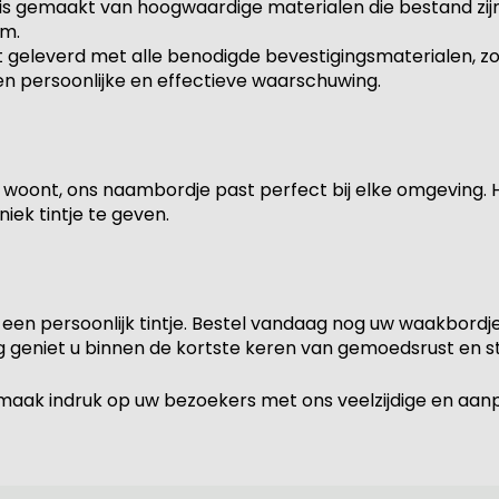
is gemaakt van hoogwaardige materialen die bestand zij
rm.
 geleverd met alle benodigde bevestigingsmaterialen, zo
en persoonlijke en effectieve waarschuwing.
jk woont, ons naambordje past perfect bij elke omgeving. 
ek tintje te geven.
een persoonlijk tintje. Bestel vandaag nog uw waakbordj
ng geniet u binnen de kortste keren van gemoedsrust en sti
en maak indruk op uw bezoekers met ons veelzijdige en aa