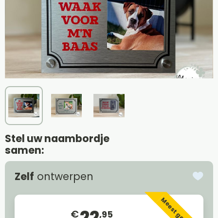
Stel uw naambordje
samen:
Zelf
ontwerpen
Meest gekozen
22
€
,95