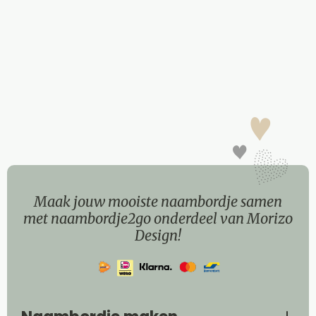
Maak jouw mooiste naambordje samen
met naambordje2go onderdeel van Morizo
Design!