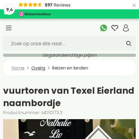
×
597
Reviews
9,4
Gegarandeerd lage prijzen
Home
Overig
Reizen en landen
vuurtoren van Texel Eierland
naambordje
Productnummer: MD10173.3