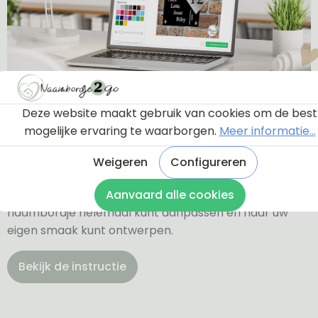
Ontwerptool
Deze website maakt gebruik van cookies om de best
mogelijke ervaring te waarborgen.
Meer informatie...
Via onderstaande knop komt u bij een instructie en
Weigeren
Configureren
een tutorial die u een rondleiding geeft door de
ontwerptool. Hierdoor weet u precies hoe u zelf uw
Aanvaard alle cookies
naambordje helemaal kunt aanpassen en naar uw
eigen smaak kunt ontwerpen.
Bekijk de instructie