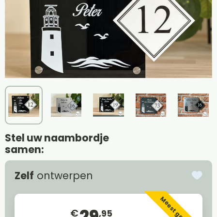
Stel uw naambordje
samen:
Zelf
ontwerpen
Meest gekozen
29
€
,95