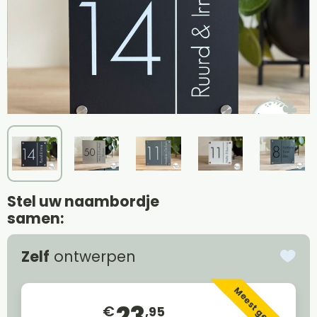
Stel uw naambordje
samen:
Zelf
ontwerpen
Meest gekozen
23
€
,95