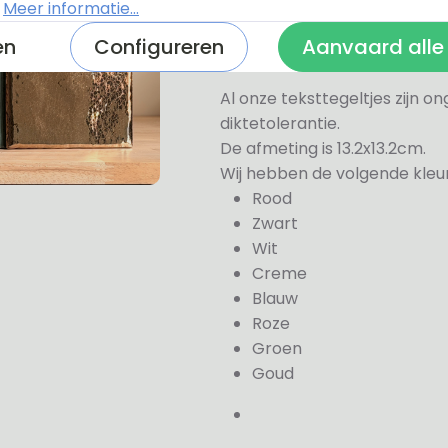
Kleuren teg
.
Meer informatie...
en
Configureren
Aanvaard alle
Al onze teksttegeltjes zijn 
diktetolerantie.
De afmeting is 13.2x13.2cm.
Wij hebben de volgende kleu
Rood
Zwart
Wit
Creme
Blauw
Roze
Groen
Goud