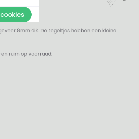
eltjes
 cookies
ongeveer 8mm dik. De tegeltjes hebben een kleine
ren ruim op voorraad: