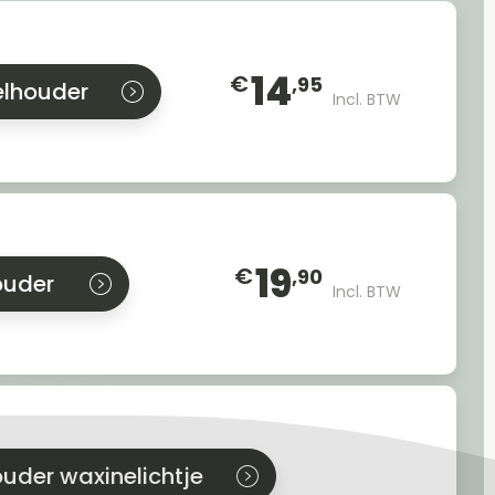
14
€
,95
elhouder
Incl. BTW
19
€
,90
ouder
Incl. BTW
uder waxinelichtje