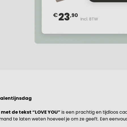
23
€
,90
Incl. BTW
Valentijnsdag
e met de tekst “LOVE YOU”
is een prachtig en tijdloos c
emand te laten weten hoeveel je om ze geeft. Een eenvo