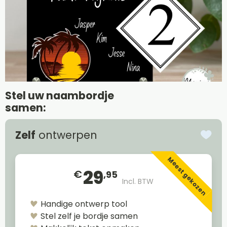
Stel uw naambordje
samen:
Zelf
ontwerpen
Meest gekozen
29
€
,95
Incl. BTW
Handige ontwerp tool
Stel zelf je bordje samen