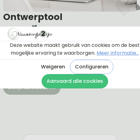
Ontwerptool
Via onderstaande knop komt u bij een instructie en
Deze website maakt gebruik van cookies om de best
een tutorial die u een rondleiding geeft door de
mogelijke ervaring te waarborgen.
Meer informatie...
ontwerptool. Hierdoor weet u precies hoe u zelf uw
naambordje helemaal kunt aanpassen en naar uw
Weigeren
Configureren
eigen smaak kunt ontwerpen.
Aanvaard alle cookies
Bekijk de instructie