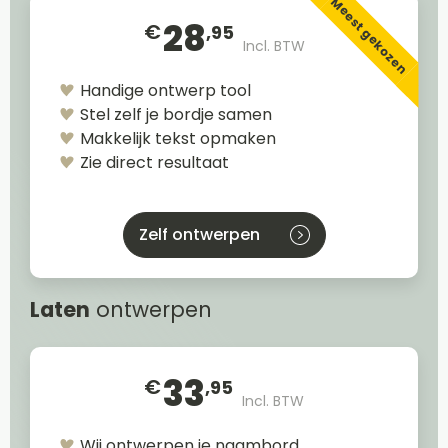
Meest gekozen
28
€
,95
Incl. BTW
Handige ontwerp tool
Stel zelf je bordje samen
Makkelijk tekst opmaken
Zie direct resultaat
Zelf ontwerpen
Laten
ontwerpen
33
€
,95
Incl. BTW
Wij ontwerpen je naambord