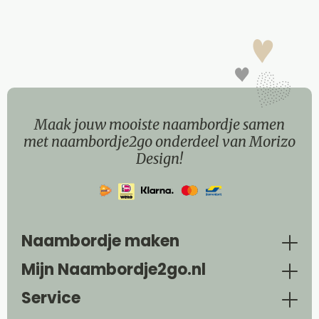
Maak jouw mooiste naambordje samen
met naambordje2go onderdeel van Morizo
Design!
Naambordje maken
Mijn Naambordje2go.nl
Service