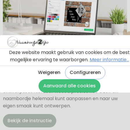
Deze website maakt gebruik van cookies om de best
Ontwerptool
mogelijke ervaring te waarborgen.
Meer informatie...
Weigeren
Configureren
Via onderstaande knop komt u bij een instructie en
een tutorial die u een rondleiding geeft door de
Aanvaard alle cookies
ontwerptool. Hierdoor weet u precies hoe u zelf uw
naambordje helemaal kunt aanpassen en naar uw
eigen smaak kunt ontwerpen.
Bekijk de instructie