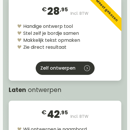
Meest gekozen
28
€
,95
Incl. BTW
Handige ontwerp tool
Stel zelf je bordje samen
Makkelijk tekst opmaken
Zie direct resultaat
Zelf ontwerpen
Laten
ontwerpen
42
€
,95
Incl. BTW
Wij ontwerpen je naambord