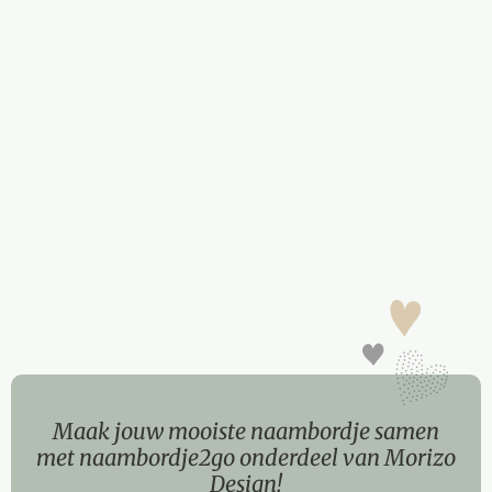
Maak jouw mooiste naambordje samen
met naambordje2go onderdeel van Morizo
Design!