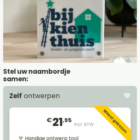
Stel uw naambordje
samen:
Zelf
ontwerpen
Meest gekozen
21
€
,95
Incl. BTW
Handige ontwerp tool