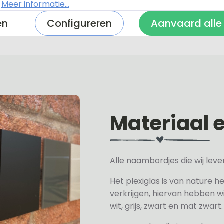
 indruk met een
staand reclamebord
dat jouw bedrijf 
.
Meer informatie...
en
Configureren
Aanvaard alle
Materiaal 
Alle naambordjes die wij le
Het plexiglas is van nature h
verkrijgen, hiervan hebben wi
wit, grijs, zwart en mat zwart.