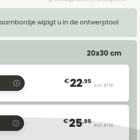
naambordje wijzigt u in de ontwerptool
20x30 cm
22
€
,95
Incl. BTW
25
€
,95
Incl. BTW