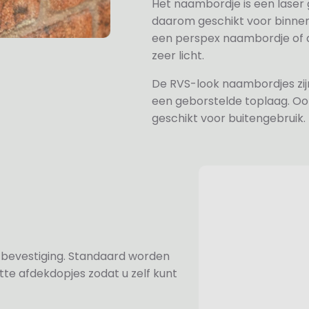
Het naambordje is een laser
daarom geschikt voor binne
een perspex naambordje of ac
zeer licht.
De RVS-look naambordjes zi
een geborstelde toplaag. Oo
geschikt voor buitengebruik.
n bevestiging. Standaard worden
te afdekdopjes zodat u zelf kunt