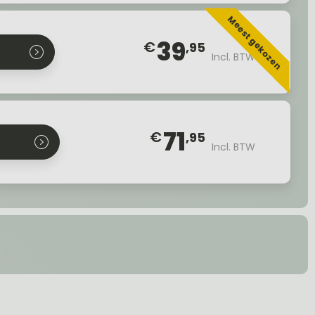
Meest gekozen
39
€
,95
Incl. BTW
71
€
,95
Incl. BTW