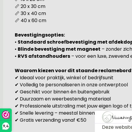
📏 20 x 30 cm
📏 30 x 40 cm
📏 40 x 60 cm
Bevestigingsopties:
•
Standaard schroefbevestiging met afdekdo
•
Blinde bevestiging met magneet
– zonder zic
•
RVS afstandhouders
– voor een luxe, zwevend e
Waarom kiezen voor dit staande reclamebord
✔ Ideaal voor praktijk, winkel of bedrijfsunit
✔ Volledig te personaliseren in onze ontwerptool
✔ Geschikt voor binnen én buitengebruik
✔ Duurzaam en weerbestendig materiaal
✔ Professionele uitstraling met jouw eigen logo of 
✔ Snelle levering – meestal binnen 24 uur verzond
✔ Gratis verzending vanaf €50
Deze website
9,4