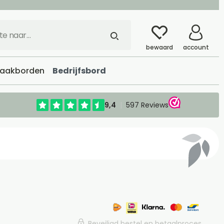
bewaard
account
aakborden
Bedrijfsbord
Beveiligd bestel en betaalproces