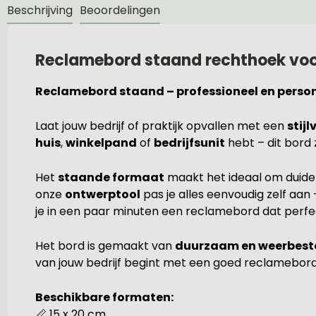
Beschrijving
Beoordelingen
Reclamebord staand rechthoek voor
Reclamebord staand – professioneel en person
Laat jouw bedrijf of praktijk opvallen met een
stij
huis
,
winkelpand
of
bedrijfsunit
hebt – dit bord 
Het
staande formaat
maakt het ideaal om duideli
onze
ontwerptool
pas je alles eenvoudig zelf aan
je in een paar minuten een reclamebord dat perfect 
Het bord is gemaakt van
duurzaam en weerbest
van jouw bedrijf begint met een goed reclamebord
Beschikbare formaten:
📏 15 x 20 cm