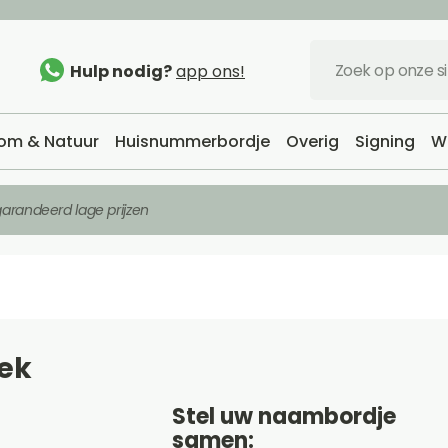
Hulp nodig?
app ons!
om & Natuur
Huisnummerbordje
Overig
Signing
W
arandeerd lage prijzen
ek
Stel uw naambordje
samen: