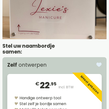
Stel uw naambordje
samen:
Zelf
ontwerpen
Meest gekozen
22
€
,95
Incl. BTW
Handige ontwerp tool
Stel zelf je bordje samen