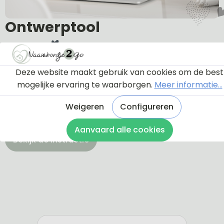
Ontwerptool
Via onderstaande knop komt u bij een instructie en
Deze website maakt gebruik van cookies om de best
een tutorial die u een rondleiding geeft door de
mogelijke ervaring te waarborgen.
Meer informatie...
ontwerptool. Hierdoor weet u precies hoe u zelf uw
naambordje helemaal kunt aanpassen en naar uw
Weigeren
Configureren
eigen smaak kunt ontwerpen.
Aanvaard alle cookies
Bekijk de instructie