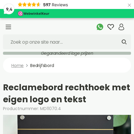
×
597
Reviews
9,4
Gegarandeerd lage prijzen
Home
Bedrijfsbord
Reclamebord rechthoek met
eigen logo en tekst
Productnummer: MD11070.4