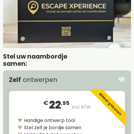
Stel uw naambordje
samen:
Zelf
ontwerpen
Meest gekozen
22
€
,95
Incl. BTW
Handige ontwerp tool
Stel zelf je bordje samen