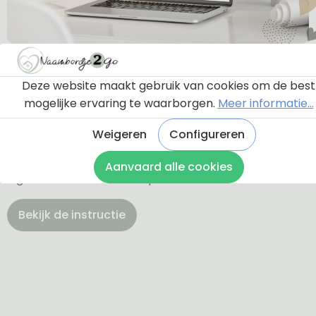
Ontwerptool
Deze website maakt gebruik van cookies om de best
mogelijke ervaring te waarborgen.
Meer informatie...
Via onderstaande knop komt u bij een instructie en
een tutorial die u een rondleiding geeft door de
Weigeren
Configureren
ontwerptool. Hierdoor weet u precies hoe u zelf uw
naambordje helemaal kunt aanpassen en naar uw
Aanvaard alle cookies
eigen smaak kunt ontwerpen.
Bekijk de instructie