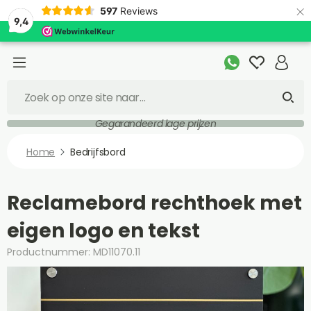
×
597
Reviews
9,4
Gegarandeerd lage prijzen
Home
Bedrijfsbord
Reclamebord rechthoek met
eigen logo en tekst
Productnummer: MD11070.11