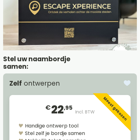
Stel uw naambordje
samen:
Zelf
ontwerpen
Meest gekozen
22
€
,95
Incl. BTW
Handige ontwerp tool
Stel zelf je bordje samen