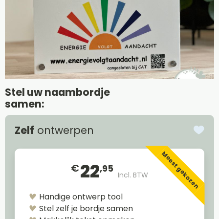
Stel uw naambordje
samen:
Zelf
ontwerpen
Meest gekozen
22
€
,95
Incl. BTW
Handige ontwerp tool
Stel zelf je bordje samen