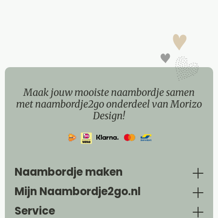
Maak jouw mooiste naambordje samen
met naambordje2go onderdeel van Morizo
Design!
Naambordje maken
Mijn Naambordje2go.nl
Service