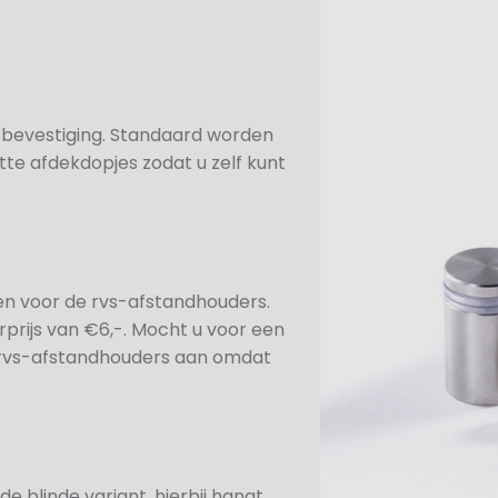
n bevestiging. Standaard worden
te afdekdopjes zodat u zelf kunt
ezen voor de rvs-afstandhouders.
prijs van €6,-. Mocht u voor een
e rvs-afstandhouders aan omdat
de blinde variant, hierbij hangt