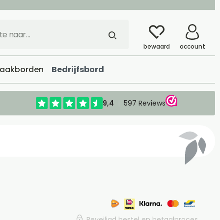
bewaard
account
aakborden
Bedrijfsbord
Beveiligd bestel en betaalproces