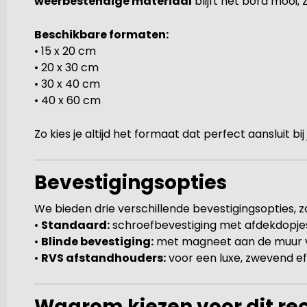
weerbestendige materiaal
blijft het bord mooi,
Beschikbare formaten:
• 15 x 20 cm
• 20 x 30 cm
• 30 x 40 cm
• 40 x 60 cm
Zo kies je altijd het formaat dat perfect aansluit bi
Bevestigingsopties
We bieden drie verschillende bevestigingsopties, zod
•
Standaard:
schroefbevestiging met afdekdopje
•
Blinde bevestiging:
met magneet aan de muur vo
•
RVS afstandhouders:
voor een luxe, zwevend ef
Waarom kiezen voor dit r