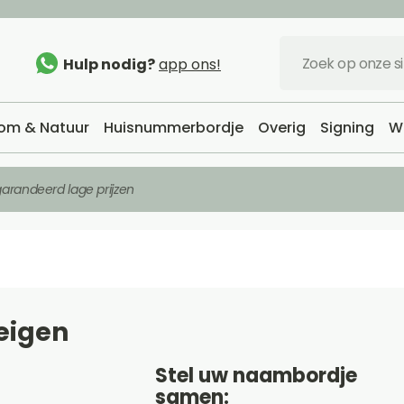
Hulp nodig?
app ons!
om & Natuur
Huisnummerbordje
Overig
Signing
W
arandeerd lage prijzen
eigen
Stel uw naambordje
samen: