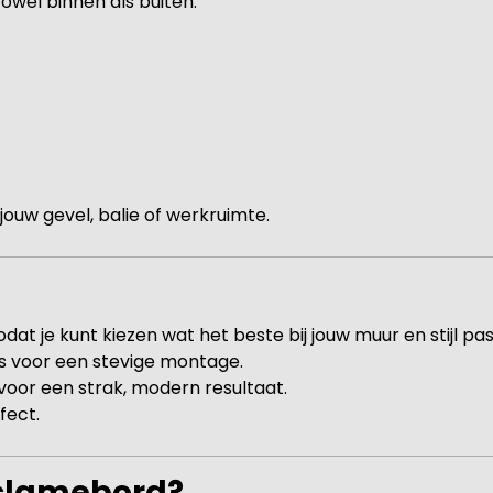
 zowel binnen als buiten.
j jouw gevel, balie of werkruimte.
at je kunt kiezen wat het beste bij jouw muur en stijl pas
s voor een stevige montage.
or een strak, modern resultaat.
fect.
eclamebord?