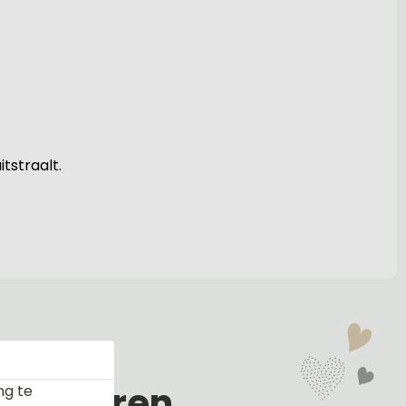
tstraalt.
en kleuren
ng te