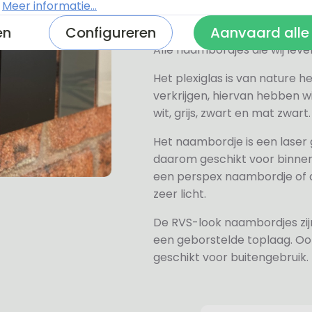
.
Meer informatie...
en
Configureren
Aanvaard alle
Alle naambordjes die wij le
Het plexiglas is van nature h
verkrijgen, hiervan hebben wi
wit, grijs, zwart en mat zwart.
Het naambordje is een laser
daarom geschikt voor binne
een perspex naambordje of ac
zeer licht.
De RVS-look naambordjes zi
een geborstelde toplaag. Oo
geschikt voor buitengebruik.