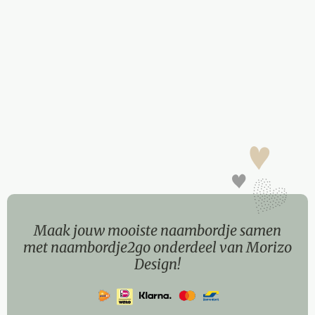
Maak jouw mooiste naambordje samen
met naambordje2go onderdeel van Morizo
Design!