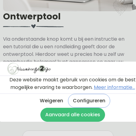
Ontwerptool
Via onderstaande knop komt u bij een instructie en
een tutorial die u een rondleiding geeft door de
ontwerptool. Hierdoor weet u precies hoe u zelf uw
naambordje helemaal kunt aanpassen en naar uw
eigen smaak kunt ontwerpen.
Deze website maakt gebruik van cookies om de best
Bekijk de instructie
mogelijke ervaring te waarborgen.
Meer informatie...
Weigeren
Configureren
Aanvaard alle cookies