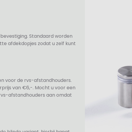
n bevestiging. Standaard worden
te afdekdopjes zodat u zelf kunt
ezen voor de rvs-afstandhouders.
prijs van €6,-. Mocht u voor een
e rvs-afstandhouders aan omdat
de blinde variant, hierbij hangt