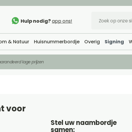
Hulp nodig?
app ons!
om & Natuur
Huisnummerbordje
Overig
Signing
W
arandeerd lage prijzen
t voor
Stel uw naambordje
samen: