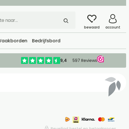
bewaard
account
aakborden
Bedrijfsbord
Beveiligd bestel en betaalproces