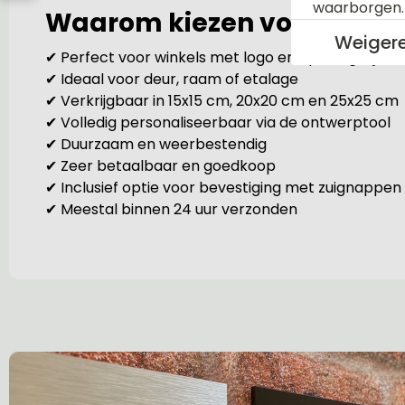
waarborgen
Waarom kiezen voor dit r
Weiger
✔ Perfect voor winkels met logo en openingstijden
✔ Ideaal voor deur, raam of etalage
✔ Verkrijgbaar in 15x15 cm, 20x20 cm en 25x25 cm
✔ Volledig personaliseerbaar via de ontwerptool
✔ Duurzaam en weerbestendig
✔ Zeer betaalbaar en goedkoop
✔ Inclusief optie voor bevestiging met zuignappen
✔ Meestal binnen 24 uur verzonden