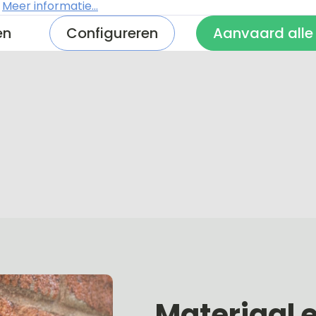
.
Meer informatie...
eclamebord?
en
Configureren
Aanvaard alle
Materiaal 