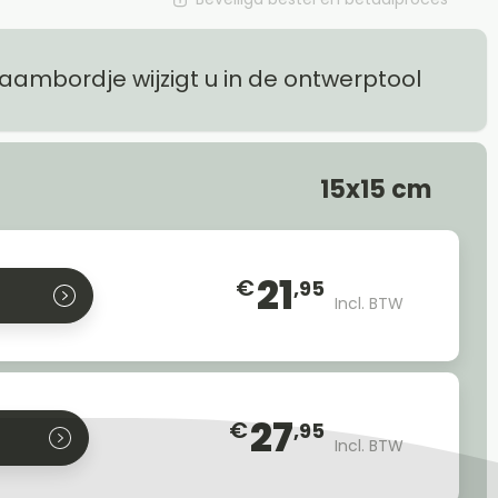
naambordje wijzigt u in de ontwerptool
15x15 cm
21
€
,95
Incl. BTW
27
€
,95
Incl. BTW