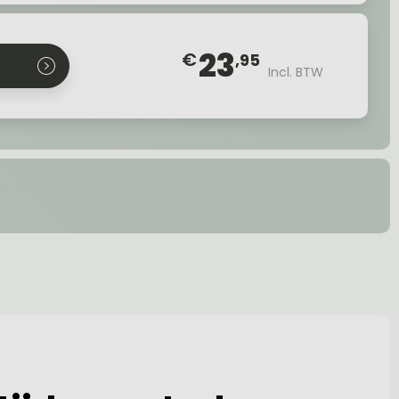
23
€
,95
Incl. BTW