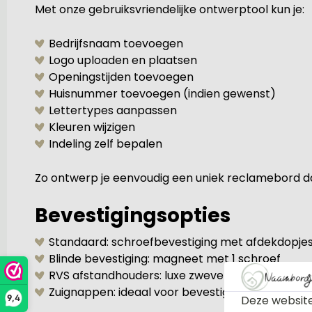
Met onze gebruiksvriendelijke ontwerptool kun je:
Bedrijfsnaam toevoegen
Logo uploaden en plaatsen
Openingstijden toevoegen
Huisnummer toevoegen (indien gewenst)
Lettertypes aanpassen
Kleuren wijzigen
Indeling zelf bepalen
Zo ontwerp je eenvoudig een uniek reclamebord dat
Bevestigingsopties
Standaard: schroefbevestiging met afdekdopje
Blinde bevestiging: magneet met 1 schroef
RVS afstandhouders: luxe zwevend effect
Zuignappen: ideaal voor bevestiging op glas zo
Deze website
9,4