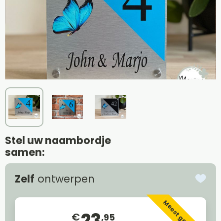
Stel uw naambordje
samen:
Zelf
ontwerpen
Meest gekozen
23
€
,95