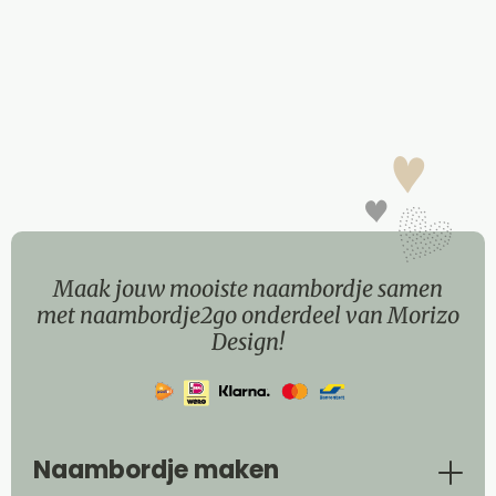
Maak jouw mooiste naambordje samen
met naambordje2go onderdeel van Morizo
Design!
Naambordje maken