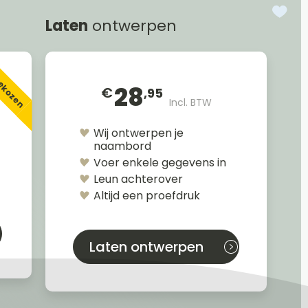
Laten
ontwerpen
gekozen
28
€
,95
Incl. BTW
Wij ontwerpen je
naambord
Voer enkele gegevens in
Leun achterover
Altijd een proefdruk
Laten ontwerpen