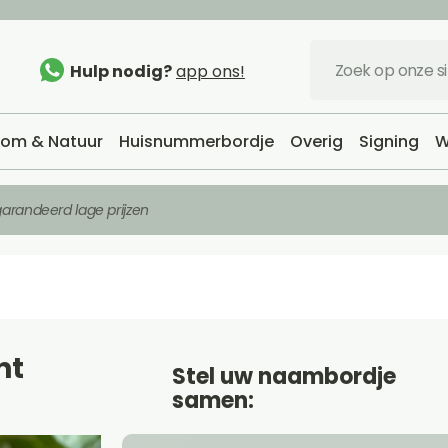
Hulp nodig?
app ons!
om & Natuur
Huisnummerbordje
Overig
Signing
W
arandeerd lage prijzen
nt
Stel uw naambordje
samen: