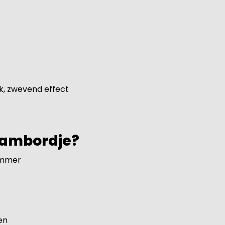
k, zwevend effect
aambordje?
ummer
en