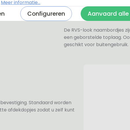
.
Meer informatie...
daarom geschikt voor binne
een perspex naambordje of ac
en
Configureren
Aanvaard alle
zeer licht.
De RVS-look naambordjes zi
een geborstelde toplaag. Oo
geschikt voor buitengebruik.
n bevestiging. Standaard worden
te afdekdopjes zodat u zelf kunt