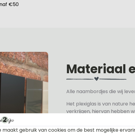
anaf €50
Materiaal 
Alle naambordjes die wij le
Het plexiglas is van nature h
verkrijgen, hiervan hebben wi
wit, grijs, zwart en mat zwart.
 maakt gebruik van cookies om de best mogelijke ervari
Het naambordje is een laser