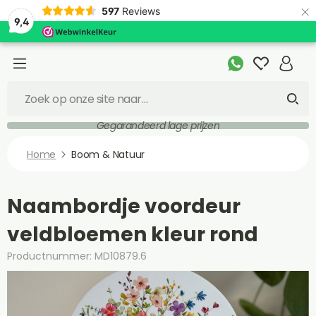
×
597
Reviews
9,4
Gegarandeerd lage prijzen
Home
Boom & Natuur
Naambordje voordeur
veldbloemen kleur rond
Productnummer: MD10879.6