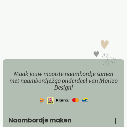
Maak jouw mooiste naambordje samen
met naambordje2go onderdeel van Morizo
Design!
Naambordje maken