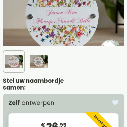
Stel uw naambordje
samen:
Zelf
ontwerpen
Meest gekozen
26
€
,95