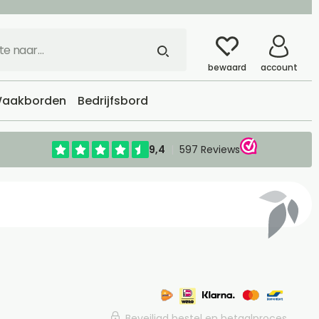
bewaard
account
aakborden
Bedrijfsbord
Beveiligd bestel en betaalproces