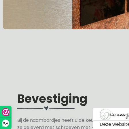
Bevestiging
Bij de naambordjes heeft u de keuze uit 3 soorte
Deze website
9,4
ze geleverd met schroeven met 4 zwarte en 4 wit