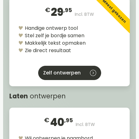
Meest gekozen
29
€
,95
Incl. BTW
Handige ontwerp tool
Stel zelf je bordje samen
Makkelijk tekst opmaken
Zie direct resultaat
Zelf ontwerpen
Laten
ontwerpen
40
€
,95
Incl. BTW
Wij ontwerpen je naambord