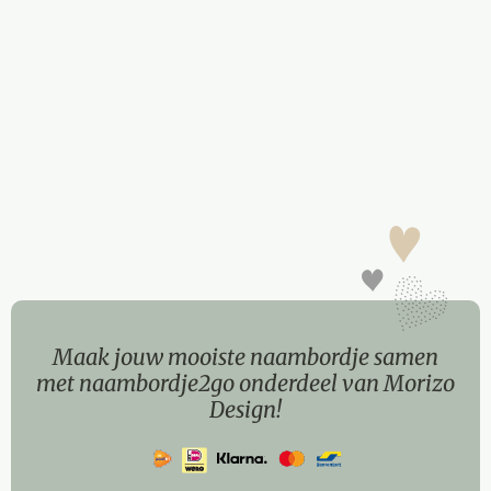
Maak jouw mooiste naambordje samen
met naambordje2go onderdeel van Morizo
Design!