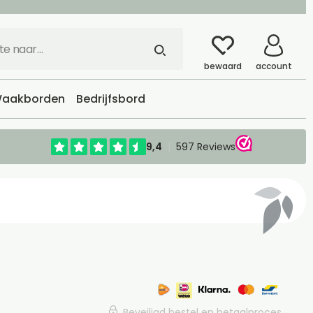
bewaard
account
aakborden
Bedrijfsbord
Beveiligd bestel en betaalproces