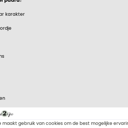
er paard?
ar karakter
bordje
ns
den
 maakt gebruik van cookies om de best mogelijke ervari
raling met dit stijlvolle naambordje met Tinker paard.