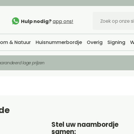
Hulp nodig?
app ons!
om & Natuur
Huisnummerbordje
Overig
Signing
W
arandeerd lage prijzen
de
Stel uw naambordje
samen: