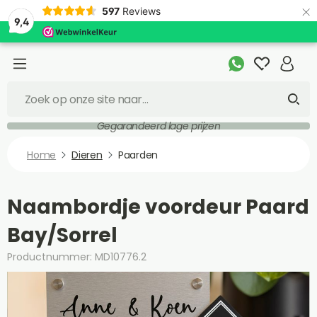
×
597
Reviews
9,4
Gegarandeerd lage prijzen
Home
Dieren
Paarden
Naambordje voordeur Paard
Bay/Sorrel
Productnummer: MD10776.2