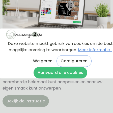
Ontwerptool
Deze website maakt gebruik van cookies om de best
mogelijke ervaring te waarborgen.
Meer informatie...
Weigeren
Configureren
Via onderstaande knop komt u bij een instructie en
een tutorial die u een rondleiding geeft door de
Aanvaard alle cookies
ontwerptool. Hierdoor weet u precies hoe u zelf uw
naambordje helemaal kunt aanpassen en naar uw
eigen smaak kunt ontwerpen.
Bekijk de instructie