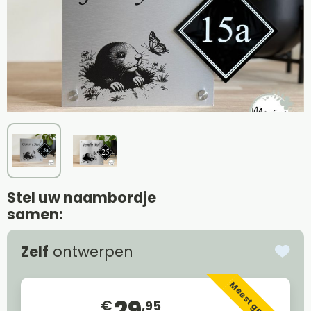
Stel uw naambordje
samen:
Zelf
ontwerpen
Meest gekozen
29
€
,95