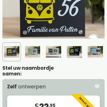
Stel uw naambordje
samen:
Zelf
ontwerpen
Meest gekozen
22
€
,95