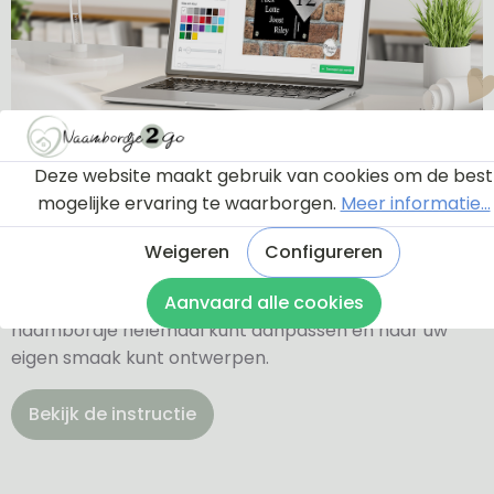
Ontwerptool
Deze website maakt gebruik van cookies om de best
mogelijke ervaring te waarborgen.
Meer informatie...
Via onderstaande knop komt u bij een instructie en
Weigeren
Configureren
een tutorial die u een rondleiding geeft door de
ontwerptool. Hierdoor weet u precies hoe u zelf uw
Aanvaard alle cookies
naambordje helemaal kunt aanpassen en naar uw
eigen smaak kunt ontwerpen.
Bekijk de instructie