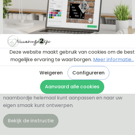
Ontwerptool
Deze website maakt gebruik van cookies om de best
mogelijke ervaring te waarborgen.
Meer informatie...
Weigeren
Configureren
Via onderstaande knop komt u bij een instructie en
een tutorial die u een rondleiding geeft door de
Aanvaard alle cookies
ontwerptool. Hierdoor weet u precies hoe u zelf uw
naambordje helemaal kunt aanpassen en naar uw
eigen smaak kunt ontwerpen.
Bekijk de instructie