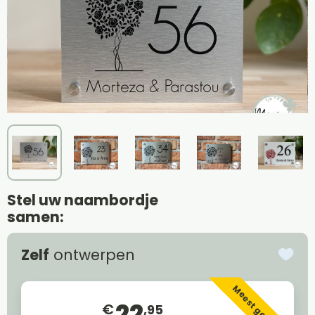
Stel uw naambordje
samen:
Zelf
ontwerpen
Meest gekozen
22
€
,95