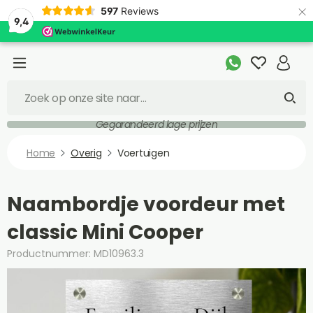
×
597
Reviews
9,4
Gegarandeerd lage prijzen
Home
Overig
Voertuigen
Naambordje voordeur met
classic Mini Cooper
Productnummer: MD10963.3