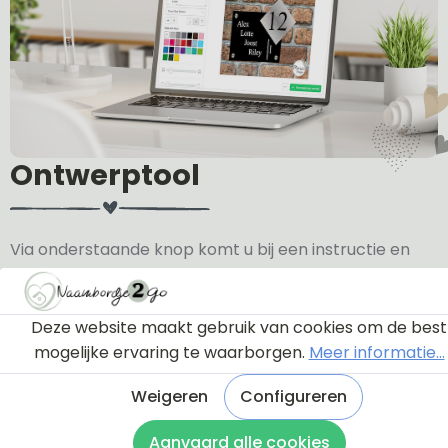
Ontwerptool
Via onderstaande knop komt u bij een instructie en
een tutorial die u een rondleiding geeft door de
ontwerptool. Hierdoor weet u precies hoe u zelf uw
naambordje helemaal kunt aanpassen en naar uw
Deze website maakt gebruik van cookies om de best
eigen smaak kunt ontwerpen.
mogelijke ervaring te waarborgen.
Meer informatie...
Weigeren
Configureren
Bekijk de instructie
Aanvaard alle cookies