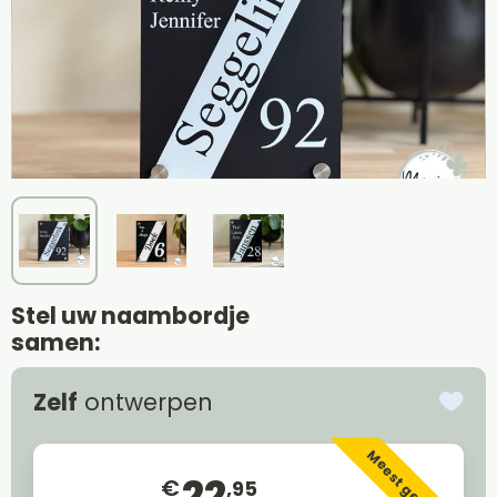
Stel uw naambordje
samen:
Zelf
ontwerpen
Meest gekozen
22
€
,95