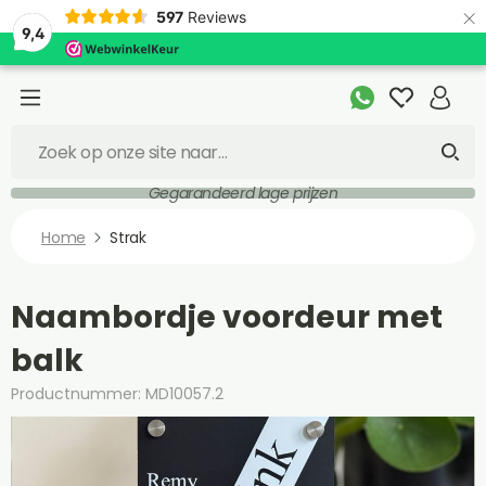
×
597
Reviews
9,4
Gegarandeerd lage prijzen
Home
Strak
Naambordje voordeur met
balk
Productnummer: MD10057.2