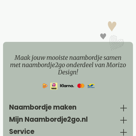
Maak jouw mooiste naambordje samen
met naambordje2go onderdeel van Morizo
Design!
Naambordje maken
Mijn Naambordje2go.nl
Service