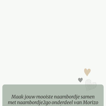
Maak jouw mooiste naambordje samen
met naambordje2go onderdeel van Morizo