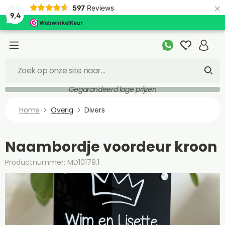
×
597
Reviews
9,4
Gegarandeerd lage prijzen
Home
Overig
Divers
Naambordje voordeur kroon
Productnummer: MD10179.1