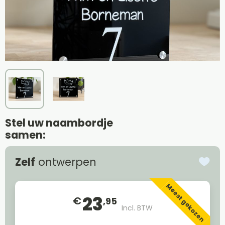
Stel uw naambordje
samen:
Zelf
ontwerpen
Meest gekozen
23
€
,95
Incl. BTW