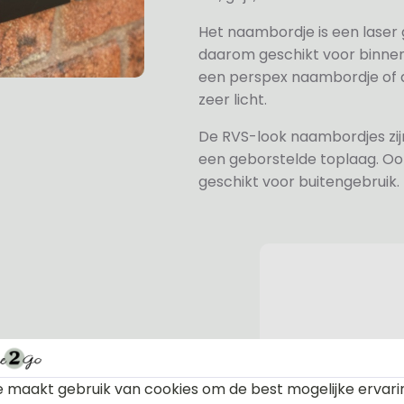
Het naambordje is een laser
daarom geschikt voor binne
een perspex naambordje of ac
zeer licht.
De RVS-look naambordjes zi
een geborstelde toplaag. Oo
geschikt voor buitengebruik.
n bevestiging. Standaard worden
te afdekdopjes zodat u zelf kunt
 maakt gebruik van cookies om de best mogelijke ervari