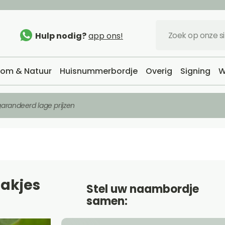
Hulp nodig?
app ons!
om & Natuur
Huisnummerbordje
Overig
Signing
W
arandeerd lage prijzen
akjes
Stel uw naambordje
samen: