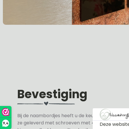
Bevestiging
Bij de naambordjes heeft u de keuze uit 3 soorte
ze geleverd met schroeven met 4 zwarte en 4 wit
Deze website
9,4