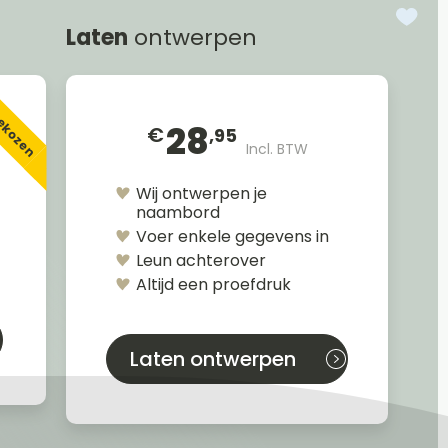
Laten
ontwerpen
gekozen
28
€
,95
Incl. BTW
Wij ontwerpen je
naambord
Voer enkele gegevens in
Leun achterover
Altijd een proefdruk
Laten ontwerpen